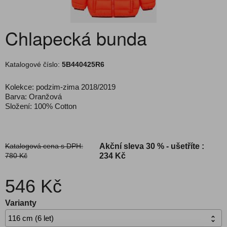
Chlapecká bunda
Katalogové číslo:
5B440425R6
Kolekce: podzim-zima 2018/2019
Barva: Oranžová
Složení: 100% Cotton
Katalogová cena s DPH:
Akční sleva
30 % - ušetříte :
780 Kč
234 Kč
546 Kč
Varianty