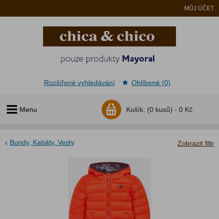
MŮJ ÚČET
Rozšířené vyhledávání
Oblíbené (0)
Menu
Košík:
(0 kusů) -
0 Kč
Bundy, Kabáty, Vesty
Zobrazit filtr