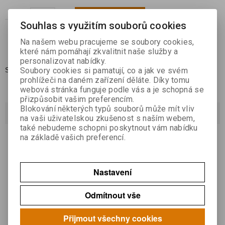

Koupit
Souhlas s využitím souborů cookies

Na našem webu pracujeme se soubory cookies,
Přidat do oblíbených
které nám pomáhají zkvalitnit naše služby a
personalizovat nabídky.
Skladem:
1
Soubory cookies si pamatují, co a jak ve svém
prohlížeči na daném zařízení děláte. Díky tomu
webová stránka funguje podle vás a je schopná se
přizpůsobit vašim preferencím.
Blokování některých typů souborů může mít vliv
Dotaz na výrobek
na vaši uživatelskou zkušenost s naším webem,
také nebudeme schopni poskytnout vám nabídku
na základě vašich preferencí.
Váš email *
Nastavení
Váš dotaz *
Odmítnout vše
Přijmout všechny cookies