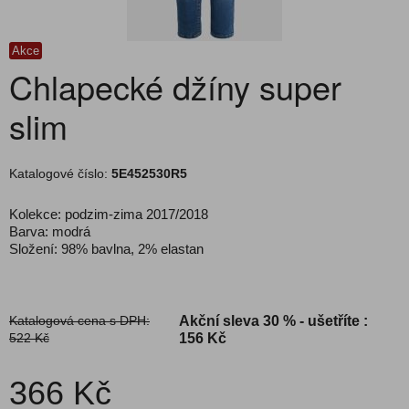
Akce
Chlapecké džíny super
slim
Katalogové číslo:
5E452530R5
Kolekce: podzim-zima 2017/2018
Barva: modrá
Složení: 98% bavlna, 2% elastan
Katalogová cena s DPH:
Akční sleva
30 % - ušetříte :
522 Kč
156 Kč
366 Kč