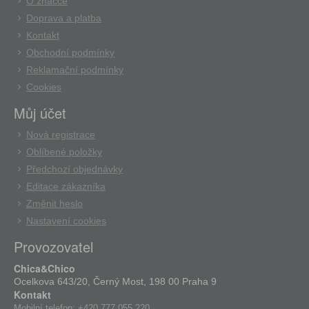
O značce
Doprava a platba
Kontakt
Obchodní podmínky
Reklamační podmínky
Cookies
Můj účet
Nová registrace
Oblíbené položky
Předchozí objednávky
Editace zákazníka
Změnit heslo
Nastavení cookies
Provozovatel
Chica&Chico
Ocelkova 643/20, Černý Most, 198 00 Praha 9
Kontakt
Mobilní telefon:
+420 777 055 220