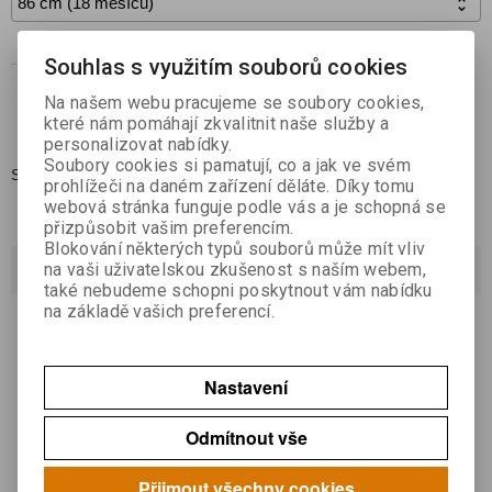

Koupit
Souhlas s využitím souborů cookies

Na našem webu pracujeme se soubory cookies,
Přidat do oblíbených
které nám pomáhají zkvalitnit naše služby a
personalizovat nabídky.
Soubory cookies si pamatují, co a jak ve svém
Skladem:
1
prohlížeči na daném zařízení děláte. Díky tomu
webová stránka funguje podle vás a je schopná se
přizpůsobit vašim preferencím.
Blokování některých typů souborů může mít vliv
Dotaz na výrobek
na vaši uživatelskou zkušenost s naším webem,
také nebudeme schopni poskytnout vám nabídku
na základě vašich preferencí.
Váš email *
Nastavení
Váš dotaz *
Odmítnout vše
Přijmout všechny cookies