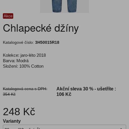
Akce
Chlapecké džíny
Katalogové číslo:
3H50015R18
Kolekce: jaro-léto 2018
Barva: Modrá
Složení: 100% Cotton
Katalogová cena s DPH:
Akční sleva
30 % - ušetříte :
354 Kč
106 Kč
248 Kč
Varianty