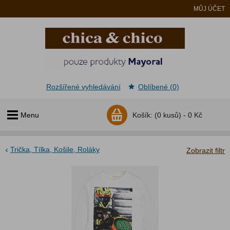
MŮJ ÚČET
Rozšířené vyhledávání
Oblíbené (0)
Menu
Košík:
(0 kusů) -
0 Kč
Trička, Tílka, Košile, Roláky
Zobrazit filtr