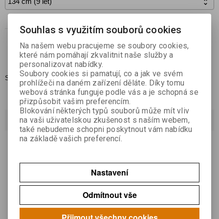

Koupit
Souhlas s využitím souborů cookies

Na našem webu pracujeme se soubory cookies,
Přidat do oblíbených
které nám pomáhají zkvalitnit naše služby a
personalizovat nabídky.
Soubory cookies si pamatují, co a jak ve svém
Skladem:
1
prohlížeči na daném zařízení děláte. Díky tomu
webová stránka funguje podle vás a je schopná se
přizpůsobit vašim preferencím.
Blokování některých typů souborů může mít vliv
Dotaz na výrobek
na vaši uživatelskou zkušenost s naším webem,
také nebudeme schopni poskytnout vám nabídku
na základě vašich preferencí.
Váš email *
Nastavení
Váš dotaz *
Odmítnout vše
Přijmout všechny cookies