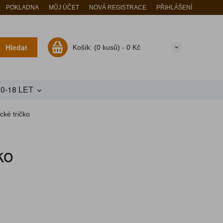
POKLADNA
MŮJ ÚČET
NOVÁ REGISTRACE
PŘIHLÁŠENÍ
Hledat
Košík:
(0 kusů) -
0 Kč
10-18 LET
cké tričko
ko