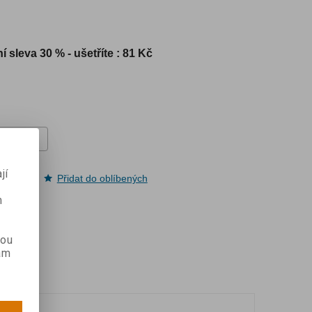
í sleva
30 % - ušetříte : 81 Kč
jí
pit
Přidat do oblíbených
m
kou
ám