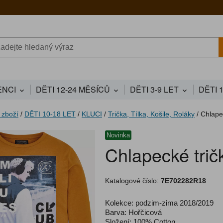
NCI
DĚTI 12-24 MĚSÍCŮ
DĚTI 3-9 LET
DĚTI 
 zboží
/
DĚTI 10-18 LET
/
KLUCI
/
Trička, Tílka, Košile, Roláky
/
Chlape
Novinka
Chlapecké trič
Katalogové číslo:
7E702282R18
Kolekce: podzim-zima 2018/2019
Barva: Hořčicová
Složení: 100% Cotton