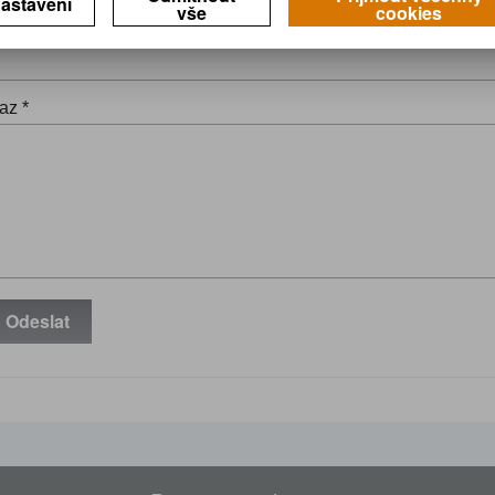
astavení
vše
cookies
il *
az *
Odeslat