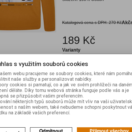
Katalogová cena s DPH:
270 Kč
Akčn
189 Kč
Varianty
hlas s využitím souborů cookies

ašem webu pracujeme se soubory cookies, které nám pomáha
Kou
litnit naše služby a personalizovat nabídky.

ory cookies si pamatují, co a jak ve svém prohlížeči na dané
zení děláte. Díky tomu webová stránka funguje podle vás a je
Skladem:
1
pná se přizpůsobit vašim preferencím.
ování některých typů souborů může mít vliv na vaši uživatels
šenost s naším webem, také nebudeme schopni poskytnout v
dku na základě vašich preferencí.
výrobek
Doporučit výrobek
Odmítnout
Přijmout všechny