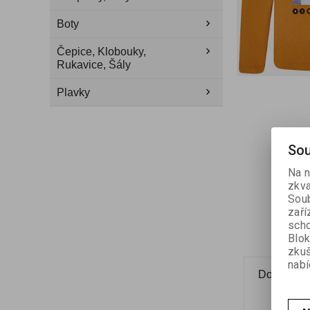
Boty
Čepice, Klobouky,
Rukavice, Šály
Plavky
Sou
Na n
zkva
Soub
zaří
scho
Blok
zku
nabí
Dotaz na 