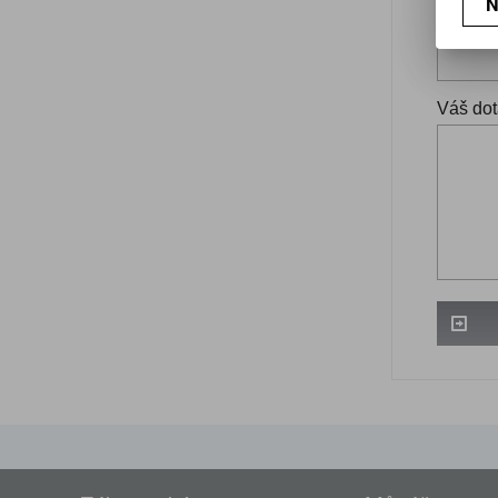
N
Váš ema
Váš dot