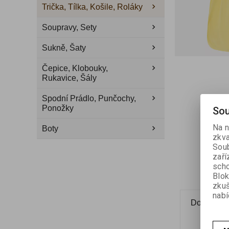
Trička, Tílka, Košile, Roláky
Soupravy, Sety
Sukně, Šaty
Čepice, Klobouky,
Rukavice, Šály
Spodní Prádlo, Punčochy,
Ponožky
Sou
Na n
Boty
zkva
Soub
zaří
scho
Blok
zku
nabí
Dotaz na 