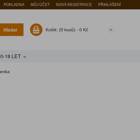
POKLADNA
MŮJ ÚČET
NOVÁ REGISTRACE
PŘIHLÁŠENÍ
Hledat
Košík:
(0 kusů) -
0 Kč
10-18 LET
lenka