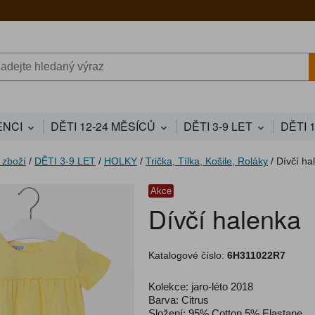
NCI
DĚTI 12-24 MĚSÍCŮ
DĚTI 3-9 LET
DĚTI 
 zboží
/
DĚTI 3-9 LET
/
HOLKY
/
Trička, Tílka, Košile, Roláky
/
Dívčí ha
Akce
Dívčí halenka
Katalogové číslo:
6H311022R7
Kolekce: jaro-léto 2018
Barva: Citrus
Složení: 95% Cotton 5% Elastane