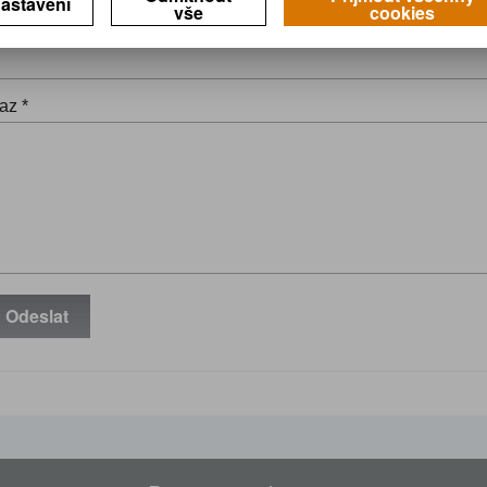
astavení
vše
cookies
il *
az *
Odeslat