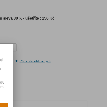
í sleva
30 % - ušetříte : 156 Kč
jí
pit
Přidat do oblíbených
m
kou
ám