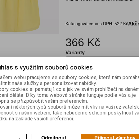
Katalogová cena s DPH:
522 Kč
Akčn
366 Kč
Varianty
hlas s využitím souborů cookies

ašem webu pracujeme se soubory cookies, které nám pomáha
Kou
litnit naše služby a personalizovat nabídky.

ory cookies si pamatují, co a jak ve svém prohlížeči na dané
zení děláte. Díky tomu webová stránka funguje podle vás a je
Skladem:
1
pná se přizpůsobit vašim preferencím.
ování některých typů souborů může mít vliv na vaši uživatels
šenost s naším webem, také nebudeme schopni poskytnout v
dku na základě vašich preferencí.
výrobek
Doporučit výrobek
Odmítnout
Přijmout všechny