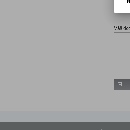
N
Váš ema
Váš dot