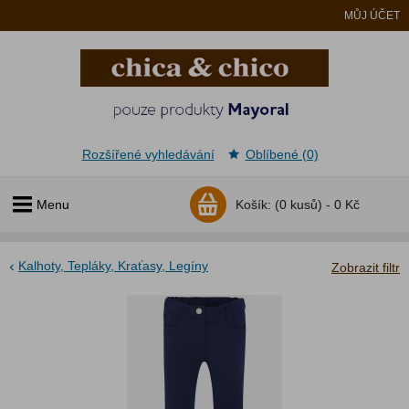
MŮJ ÚČET
Rozšířené vyhledávání
Oblíbené (0)
Menu
Košík:
(0 kusů) -
0 Kč
Kalhoty, Tepláky, Kraťasy, Legíny
Zobrazit filtr