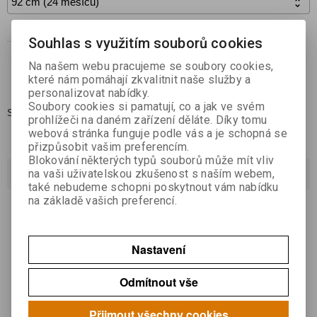

Koupit
Souhlas s využitím souborů cookies

Na našem webu pracujeme se soubory cookies,
Přidat do oblíbených
které nám pomáhají zkvalitnit naše služby a
personalizovat nabídky.
Soubory cookies si pamatují, co a jak ve svém
Skladem:
0
prohlížeči na daném zařízení děláte. Díky tomu
webová stránka funguje podle vás a je schopná se
přizpůsobit vašim preferencím.
Blokování některých typů souborů může mít vliv
Dotaz na výrobek
na vaši uživatelskou zkušenost s naším webem,
také nebudeme schopni poskytnout vám nabídku
na základě vašich preferencí.
Váš email *
Nastavení
Váš dotaz *
Odmítnout vše
Přijmout všechny cookies