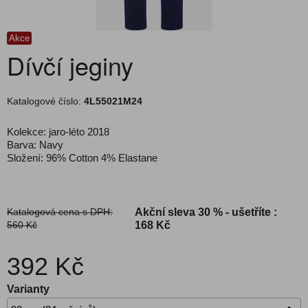
Akce
Dívčí jeginy
Katalogové číslo:
4L55021M24
Kolekce: jaro-léto 2018
Barva: Navy
Složení: 96% Cotton 4% Elastane
Katalogová cena s DPH:
Akční sleva
30 % - ušetříte :
560 Kč
168 Kč
392 Kč
Varianty