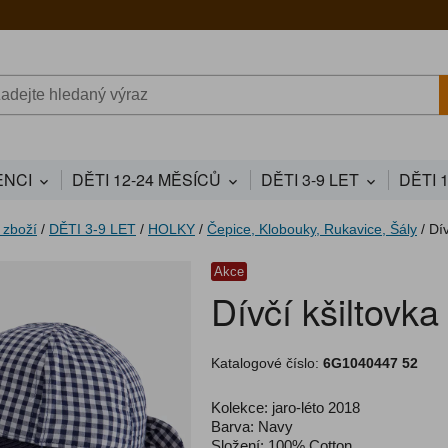
NCI
DĚTI 12-24 MĚSÍCŮ
DĚTI 3-9 LET
DĚTI 
 zboží
/
DĚTI 3-9 LET
/
HOLKY
/
Čepice, Klobouky, Rukavice, Šály
/
Dív
Akce
Dívčí kšiltovka
Katalogové číslo:
6G1040447 52
Kolekce: jaro-léto 2018
Barva: Navy
Složení: 100% Cotton