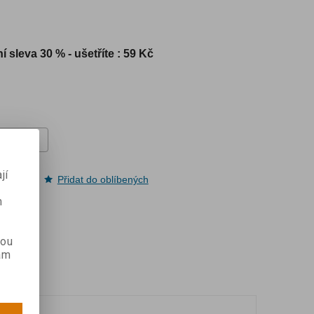
í sleva
30 % - ušetříte : 59 Kč
jí
pit
Přidat do oblíbených
m
kou
ám