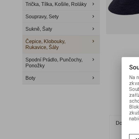
Trička, Tílka, Košile, Roláky
Soupravy, Sety
Sukně, Šaty
Čepice, Klobouky,
Rukavice, Šály
Spodní Prádlo, Punčochy,
Ponožky
Sou
Na n
Boty
zkva
Soub
zaří
scho
Blok
zku
nabí
Dotaz na 