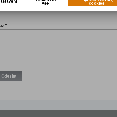
astavení
vše
cookies
il *
az *
Odeslat