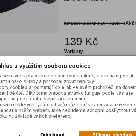
Katalogová cena s DPH:
198 Kč
Akčn
139 Kč
Varianty
hlas s využitím souborů cookies

ašem webu pracujeme se soubory cookies, které nám pomáha
Kou
litnit naše služby a personalizovat nabídky.

ory cookies si pamatují, co a jak ve svém prohlížeči na dané
zení děláte. Díky tomu webová stránka funguje podle vás a je
Skladem:
2
pná se přizpůsobit vašim preferencím.
ování některých typů souborů může mít vliv na vaši uživatels
šenost s naším webem, také nebudeme schopni poskytnout v
dku na základě vašich preferencí.
výrobek
Doporučit výrobek
Odmítnout
Přijmout všechny