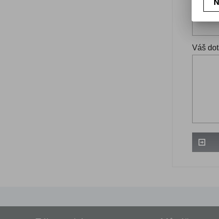
N
Váš ema
Váš dot