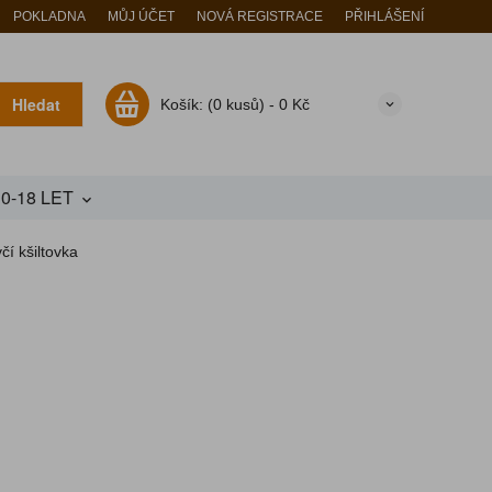
POKLADNA
MŮJ ÚČET
NOVÁ REGISTRACE
PŘIHLÁŠENÍ
Hledat
Košík:
(0 kusů) -
0 Kč
10-18 LET
čí kšiltovka