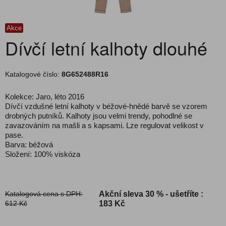
Akce
Dívčí letní kalhoty dlouhé
Katalogové číslo:
8G652488R16
Kolekce: Jaro, léto 2016
Dívčí vzdušné letní kalhoty v béžové-hnědé barvě se vzorem
drobných putníků. Kalhoty jsou velmi trendy, pohodlné se
zavazováním na mašli a s kapsami. Lze regulovat velikost v
pase.
Barva: béžová
Složení: 100% viskóza
Katalogová cena s DPH:
Akční sleva
30 % - ušetříte :
612 Kč
183 Kč