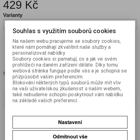
429 Kč
Varianty
Souhlas s využitím souborů cookies

Na našem webu pracujeme se soubory cookies,
Koupit
ks

které nám pomáhají zkvalitnit naše služby a
personalizovat nabídky.
Přidat do oblíbených
Soubory cookies si pamatují, co a jak ve svém
prohlížeči na daném zařízení děláte. Díky tomu
webová stránka funguje podle vás a je schopná se
Skladem:
1 ks
přizpůsobit vašim preferencím.
Blokování některých typů souborů může mít vliv
na vaši uživatelskou zkušenost s naším webem,
také nebudeme schopni poskytnout vám nabídku
Dotaz na výrobek
na základě vašich preferencí.
Váš email *
Nastavení
Odmítnout vše
Váš dotaz *