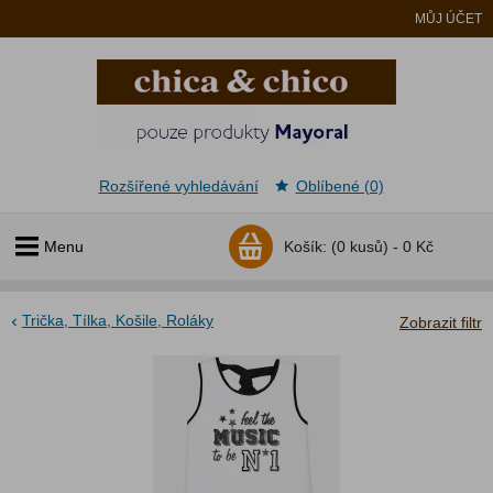
MŮJ ÚČET
Rozšířené vyhledávání
Oblíbené (0)
Menu
Košík:
(0 kusů) -
0 Kč
Trička, Tílka, Košile, Roláky
Zobrazit filtr