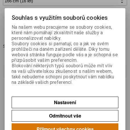

Koupit
Souhlas s využitím souborů cookies

Na našem webu pracujeme se soubory cookies,
Přidat do oblíbených
které nám pomáhají zkvalitnit naše služby a
personalizovat nabídky.
Soubory cookies si pamatují, co a jak ve svém
Skladem:
1
prohlížeči na daném zařízení děláte. Díky tomu
webová stránka funguje podle vás a je schopná se
přizpůsobit vašim preferencím.
Blokování některých typů souborů může mít vliv
Dotaz na výrobek
na vaši uživatelskou zkušenost s naším webem,
také nebudeme schopni poskytnout vám nabídku
na základě vašich preferencí.
Váš email *
Nastavení
Váš dotaz *
Odmítnout vše
Přijmout všechny cookies