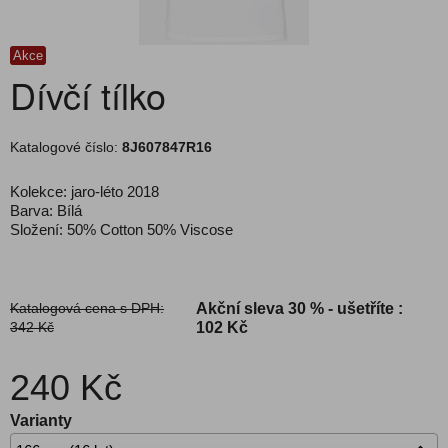
Akce
Dívčí tílko
Katalogové číslo:
8J607847R16
Kolekce: jaro-léto 2018
Barva: Bílá
Složení: 50% Cotton 50% Viscose
Katalogová cena s DPH:
Akční sleva
30 % - ušetříte :
342 Kč
102 Kč
240 Kč
Varianty