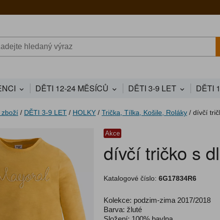
NCI
DĚTI 12-24 MĚSÍCŮ
DĚTI 3-9 LET
DĚTI 
 zboží
/
DĚTI 3-9 LET
/
HOLKY
/
Trička, Tílka, Košile, Roláky
/
dívčí tr
Akce
dívčí tričko s
Katalogové číslo:
6G17834R6
Kolekce: podzim-zima 2017/2018
Barva: žluté
Složení: 100% bavlna