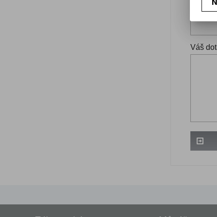
N
Váš ema
Váš dot