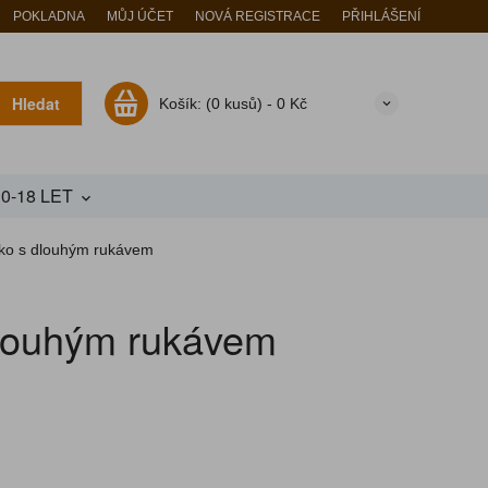
POKLADNA
MŮJ ÚČET
NOVÁ REGISTRACE
PŘIHLÁŠENÍ
Hledat
Košík:
(0 kusů) -
0 Kč
10-18 LET
ičko s dlouhým rukávem
 dlouhým rukávem