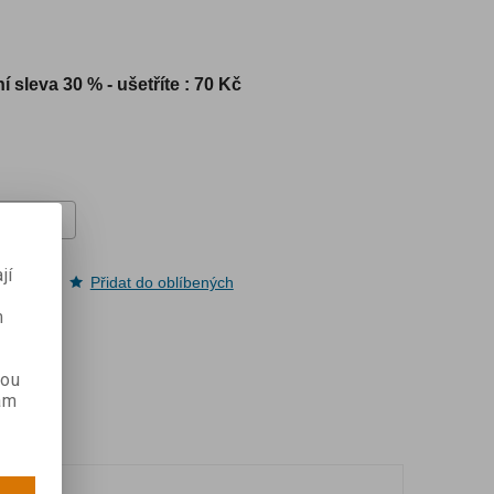
í sleva
30 % - ušetříte : 70 Kč
jí
pit
Přidat do oblíbených
m
kou
ám