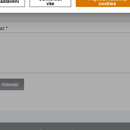
astavení
vše
cookies
il *
az *
Odeslat