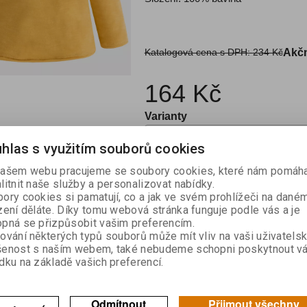
Katalogová cena s DPH:
234 Kč
Akčn
164 Kč
Varianty
hlas s využitím souborů cookies

ašem webu pracujeme se soubory cookies, které nám pomáha
Kou
litnit naše služby a personalizovat nabídky.

ory cookies si pamatují, co a jak ve svém prohlížeči na dané
zení děláte. Díky tomu webová stránka funguje podle vás a je
Skladem:
1
pná se přizpůsobit vašim preferencím.
ování některých typů souborů může mít vliv na vaši uživatels
šenost s naším webem, také nebudeme schopni poskytnout v
dku na základě vašich preferencí.
výrobek
Doporučit výrobek
Odmítnout
Přijmout všechny