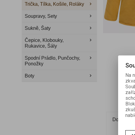
Trička, Tílka, Košile, Roláky
Soupravy, Sety
Sukně, Šaty
Čepice, Klobouky,
Rukavice, Šály
Spodní Prádlo, Punčochy,
Ponožky
Sou
Na n
Boty
zkva
Soub
zaří
scho
Blok
zku
nabí
Dotaz na 