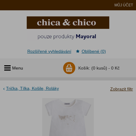
MŮJ ÚČET
Rozšířené vyhledávání
Oblíbené (0)
Menu
Košík:
(0 kusů) -
0 Kč
Trička, Tílka, Košile, Roláky
Zobrazit filtr