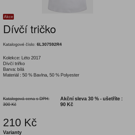
Akce
Dívčí tričko
Katalogové číslo:
6L307592R4
Kolekce: Léto 2017
Dívčí triřko
Barva: bílá
Materiál : 50 % Bavlna, 50 % Polyester
Katalogová cena s DPH:
Akční sleva
30 % - ušetříte :
300 Kč
90 Kč
210 Kč
Varianty