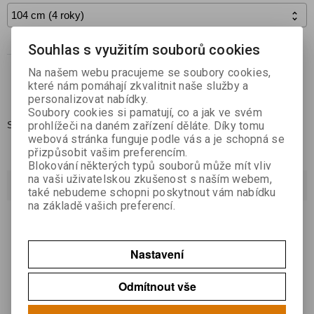

Souhlas s využitím souborů cookies
Koupit
ks

Na našem webu pracujeme se soubory cookies,
které nám pomáhají zkvalitnit naše služby a
Přidat do oblíbených
personalizovat nabídky.
Soubory cookies si pamatují, co a jak ve svém
prohlížeči na daném zařízení děláte. Díky tomu
Skladem:
1 ks
webová stránka funguje podle vás a je schopná se
přizpůsobit vašim preferencím.
Blokování některých typů souborů může mít vliv
na vaši uživatelskou zkušenost s naším webem,
Dotaz na výrobek
také nebudeme schopni poskytnout vám nabídku
na základě vašich preferencí.
Váš email *
Nastavení
Váš dotaz *
Odmítnout vše