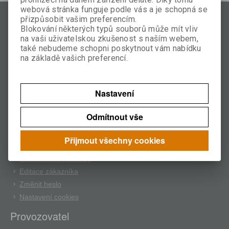
webová stránka funguje podle vás a je schopná se
Zákaznický servis
přizpůsobit vašim preferencím.
Blokování některých typů souborů může mít vliv
O značce
na vaši uživatelskou zkušenost s naším webem,
Doprava a platba
také nebudeme schopni poskytnout vám nabídku
na základě vašich preferencí.
Kontakt
Obchodní podmínky
Reklamační podmínky
Nastavení
Cookies
Můj účet
Odmítnout vše
Nová registrace
Přijmout všechny cookies
Oblíbené položky
Předchozí objednávky
Editace zákazníka
Změnit heslo
Nastavení cookies
Provozovatel