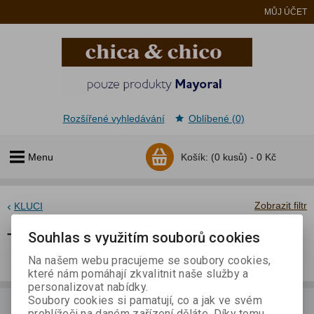
MŮJ ÚČET
Rozšířené vyhledávání
Oblíbené (0)
Menu
Košík:
(0 kusů) -
0 Kč
Zobrazit filtr
KLUCI
Trička, Tílka, Košile, Roláky
Souhlas s využitím souborů cookies
Na našem webu pracujeme se soubory cookies,
které nám pomáhají zkvalitnit naše služby a
personalizovat nabídky.
Soubory cookies si pamatují, co a jak ve svém
prohlížeči na daném zařízení děláte. Díky tomu