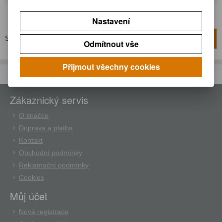
Nastavení
Strana
1
z
1
Celkem
2
záznamů
1
Odmítnout vše
Přijmout všechny cookies
Zákaznický servis
O značce
Doprava a platba
Kontakt
Obchodní podmínky
Reklamační podmínky
Cookies
Můj účet
Nová registrace