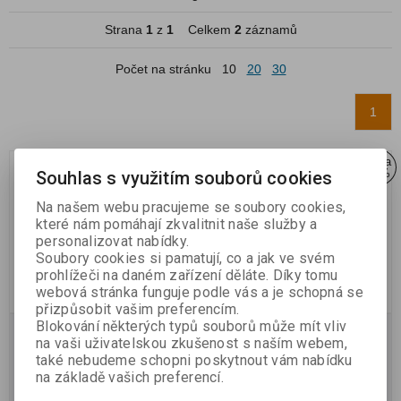
Strana
1
z
1
Celkem
2
záznamů
Počet na stránku
10
20
30
1
Sleva
Sleva
30 %
30 %
Souhlas s využitím souborů cookies
Na našem webu pracujeme se soubory cookies,
které nám pomáhají zkvalitnit naše služby a
personalizovat nabídky.
Soubory cookies si pamatují, co a jak ve svém
prohlížeči na daném zařízení děláte. Díky tomu
webová stránka funguje podle vás a je schopná se
přizpůsobit vašim preferencím.
Blokování některých typů souborů může mít vliv
Chlapecká kombinéza
Chlapecká kombinéza
na vaši uživatelskou zkušenost s naším webem,
také nebudeme schopni poskytnout vám nabídku
Skladem:
3
Skladem:
1
na základě vašich preferencí.
597 Kč
593 Kč
852 Kč
846 Kč