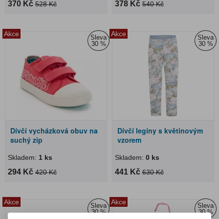
370 Kč
378 Kč
528 Kč
540 Kč
Akce
Akce
Sleva
Sleva
30 %
30 %
Dívčí vycházková obuv na
Dívčí legíny s květinovým
suchý zip
vzorem
Skladem:
1 ks
Skladem:
0 ks
294 Kč
441 Kč
420 Kč
630 Kč
Akce
Akce
Sleva
Sleva
30 %
30 %