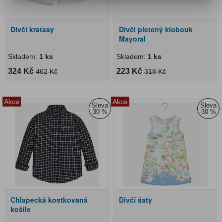
Dívčí kraťasy
Dívčí pletený klobouk
Mayoral
Skladem:
1 ks
Skladem:
1 ks
324 Kč
223 Kč
462 Kč
318 Kč
Akce
Akce
Sleva
Sleva
30 %
30 %
Chlapecká kostkovaná
Dívčí šaty
košile