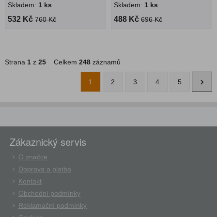
Skladem:
1 ks
Skladem:
1 ks
532 Kč
488 Kč
760 Kč
696 Kč
Strana
1
z
25
Celkem
248
záznamů
1
2
3
4
5
Zákaznický servis
O značce
Doprava a platba
Kontakt
Obchodní podmínky
Reklamační podmínky