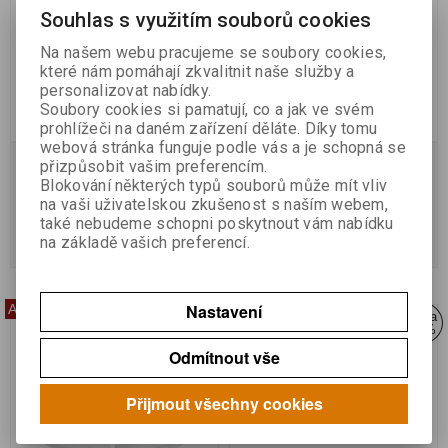
Souhlas s využitím souborů cookies
Na našem webu pracujeme se soubory cookies,
které nám pomáhají zkvalitnit naše služby a
personalizovat nabídky.
Soubory cookies si pamatují, co a jak ve svém
prohlížeči na daném zařízení děláte. Díky tomu
webová stránka funguje podle vás a je schopná se
Dívčí klobouček
Dívčí plavky
přizpůsobit vašim preferencím.
Blokování některých typů souborů může mít vliv
na vaši uživatelskou zkušenost s naším webem,
Skladem:
1 ks
Skladem:
1 ks
také nebudeme schopni poskytnout vám nabídku
na základě vašich preferencí.
219 Kč
294 Kč
312 Kč
420 Kč
Nastavení
Akce
Akce
Sleva
Sleva
30 %
30 %
Odmítnout vše
Přijmout všechny cookies