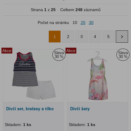
Strana
1
z
25
Celkem
248
záznamů
Počet na stránku
10
20
30
1
2
3
4
5
Akce
Akce
Sleva
Sleva
30 %
30 %
Dívčí set, kraťasy a tílko
Dívčí šaty
Skladem:
1 ks
Skladem:
1 ks