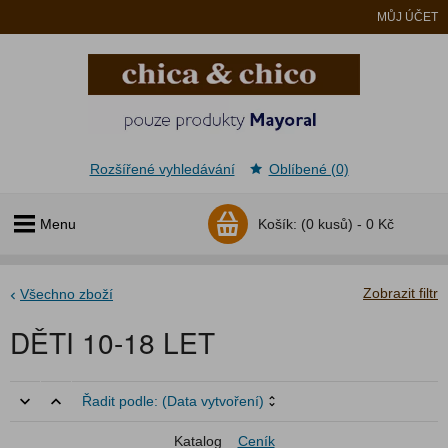
MŮJ ÚČET
Rozšířené vyhledávání
Oblíbené (0)
Menu
Košík:
(0 kusů) -
0 Kč
Zobrazit filtr
Všechno zboží
DĚTI 10-18 LET
Řadit podle:
(Data vytvoření)
Katalog
Ceník