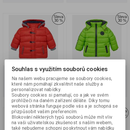
Sleva
Sleva
30 %
30 %
Souhlas s využitím souborů cookies
Chlapecká zimní bunda
Chlapecká zimní bunda
Na našem webu pracujeme se soubory cookies,
Skladem:
2
Skladem:
2
které nám pomáhají zkvalitnit naše služby a
personalizovat nabídky.
551 Kč
551 Kč
786 Kč
786 Kč
Soubory cookies si pamatují, co a jak ve svém
prohlížeči na daném zařízení děláte. Díky tomu
webová stránka funguje podle vás a je schopná se
Sleva
Sleva
přizpůsobit vašim preferencím.
30 %
30 %
Blokování některých typů souborů může mít vliv
na vaši uživatelskou zkušenost s naším webem,
také nebudeme schopni poskytnout vám nabídku