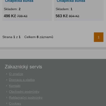
Chlapecká bunda
Chlapecká bunda
Skladem:
2
Skladem:
1
496 Kč
563 Kč
708 Kč
804 Kč
Strana
1
z
1
Celkem
8
záznamů
1
Zákaznický servis
O značce
Doprava a platba
Kontakt
Obchodní podmínky
Reklamační podmínky
Cookies