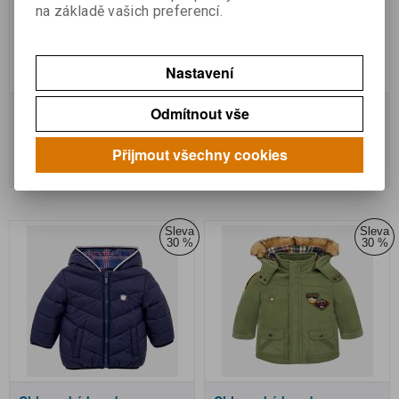
na základě vašich preferencí.
Nastavení
Chlapecká zimní bunda
Chlapecká bunda
Odmítnout vše
Skladem:
2
Skladem:
1
Přijmout všechny cookies
551 Kč
551 Kč
786 Kč
786 Kč
Sleva
Sleva
30 %
30 %