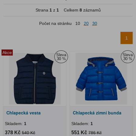
Strana
1
z
1
Celkem
8
záznamů
Počet na stránku
10
20
30
1
Akce
Sleva
Sleva
30 %
30 %
Chlapecká vesta
Chlapecká zimní bunda
Skladem:
1
Skladem:
1
378 Kč
551 Kč
540 Kč
786 Kč