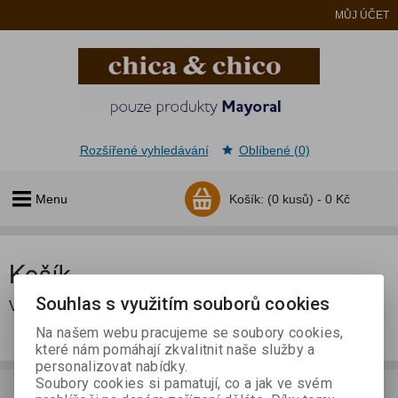
MŮJ ÚČET
Rozšířené vyhledávání
Oblíbené (0)
Menu
Košík:
(0 kusů) -
0 Kč
Košík
Souhlas s využitím souborů cookies
V košíku nejsou žádné položky
Na našem webu pracujeme se soubory cookies,
které nám pomáhají zkvalitnit naše služby a
personalizovat nabídky.
Soubory cookies si pamatují, co a jak ve svém