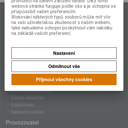
prohlížeči na daném zařízení děláte. Díky tomu
webová stránka funguje podle vás a je schopná se
Zákaznický servis
přizpůsobit vašim preferencím.
Blokování některých typů souborů může mít vliv
O značce
na vaši uživatelskou zkušenost s naším webem,
také nebudeme schopni poskytnout vám nabídku
Doprava a platba
na základě vašich preferencí.
Kontakt
Obchodní podmínky
Reklamační podmínky
Nastavení
Cookies
Můj účet
Odmítnout vše
Nová registrace
Přijmout všechny cookies
Oblíbené položky
Předchozí objednávky
Editace zákazníka
Změnit heslo
Nastavení cookies
Provozovatel