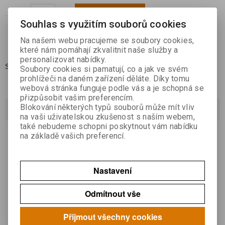

Koupit
Souhlas s využitím souborů cookies

Na našem webu pracujeme se soubory cookies,
Přidat do oblíbených
které nám pomáhají zkvalitnit naše služby a
personalizovat nabídky.
Skladem:
1
Soubory cookies si pamatují, co a jak ve svém
prohlížeči na daném zařízení děláte. Díky tomu
webová stránka funguje podle vás a je schopná se
přizpůsobit vašim preferencím.
Blokování některých typů souborů může mít vliv
Dotaz na výrobek
na vaši uživatelskou zkušenost s naším webem,
také nebudeme schopni poskytnout vám nabídku
Váš email *
na základě vašich preferencí.
Nastavení
Váš dotaz *
Odmítnout vše
Přijmout všechny cookies