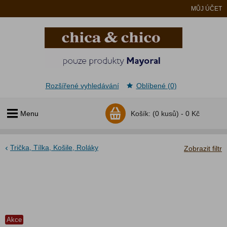
MŮJ ÚČET
Rozšířené vyhledávání
Oblíbené (0)
Menu
Košík:
(0 kusů) -
0 Kč
Trička, Tílka, Košile, Roláky
Zobrazit filtr
Akce