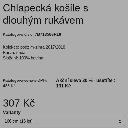
Chlapecká košile s
dlouhým rukávem
Katalogové číslo:
7B713586R16
Kolekce: podzim-zima 2017/2018
Barva: šedá
Složení: 100% bavlna
Katalogová cena s DPH:
Akční sleva
30 % - ušetříte :
438 Kč
131 Kč
307 Kč
Varianty