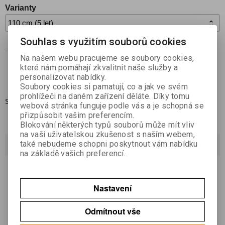
Varianty
Souhlas s využitím souborů cookies

Koupit
Na našem webu pracujeme se soubory cookies,

které nám pomáhají zkvalitnit naše služby a
personalizovat nabídky.
Přidat do oblíbených
Soubory cookies si pamatují, co a jak ve svém
prohlížeči na daném zařízení děláte. Díky tomu
Skladem:
0
webová stránka funguje podle vás a je schopná se
přizpůsobit vašim preferencím.
Blokování některých typů souborů může mít vliv
na vaši uživatelskou zkušenost s naším webem,
také nebudeme schopni poskytnout vám nabídku
Dotaz na výrobek
na základě vašich preferencí.
Váš email *
Nastavení
Váš dotaz *
Odmítnout vše