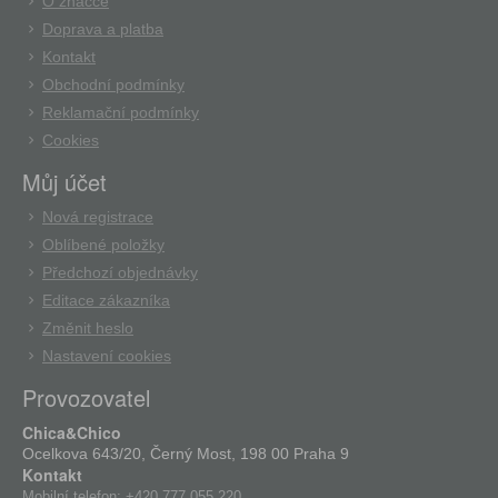
O značce
Doprava a platba
Kontakt
Obchodní podmínky
Reklamační podmínky
Cookies
Můj účet
Nová registrace
Oblíbené položky
Předchozí objednávky
Editace zákazníka
Změnit heslo
Nastavení cookies
Provozovatel
Chica&Chico
Ocelkova 643/20, Černý Most, 198 00 Praha 9
Kontakt
Mobilní telefon:
+420 777 055 220