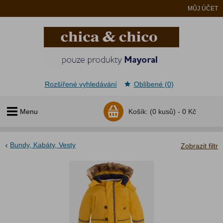
MŮJ ÚČET
Rozšířené vyhledávání
Oblíbené (0)
Menu
Košík:
(0 kusů) -
0 Kč
Bundy, Kabáty, Vesty
Zobrazit filtr