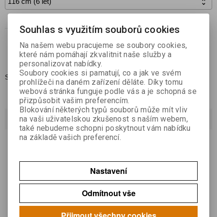

Koupit
Souhlas s využitím souborů cookies

Na našem webu pracujeme se soubory cookies,
Přidat do oblíbených
které nám pomáhají zkvalitnit naše služby a
personalizovat nabídky.
Soubory cookies si pamatují, co a jak ve svém
Skladem:
1
prohlížeči na daném zařízení děláte. Díky tomu
webová stránka funguje podle vás a je schopná se
přizpůsobit vašim preferencím.
Blokování některých typů souborů může mít vliv
Dotaz na výrobek
na vaši uživatelskou zkušenost s naším webem,
také nebudeme schopni poskytnout vám nabídku
na základě vašich preferencí.
Váš email *
Nastavení
Váš dotaz *
Odmítnout vše
Přijmout všechny cookies