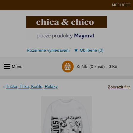
MŮJ ÚČET
Rozšířené vyhledávání
Oblíbené (0)
Menu
Košík:
(0 kusů) -
0 Kč
Trička, Tílka, Košile, Roláky
Zobrazit filtr