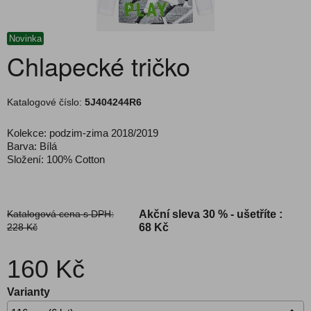
Novinka
Chlapecké tričko
Katalogové číslo:
5J404244R6
Kolekce: podzim-zima 2018/2019
Barva: Bílá
Složení: 100% Cotton
Katalogová cena s DPH:
Akční sleva
30 % - ušetříte :
228 Kč
68 Kč
160 Kč
Varianty