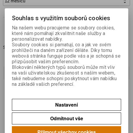

Koupit
Souhlas s využitím souborů cookies

Na našem webu pracujeme se soubory cookies,
Přidat do oblíbených
které nám pomáhají zkvalitnit naše služby a
personalizovat nabídky.
Soubory cookies si pamatují, co a jak ve svém
Skladem:
1
prohlížeči na daném zařízení děláte. Díky tomu
webová stránka funguje podle vás a je schopná se
přizpůsobit vašim preferencím.
Blokování některých typů souborů může mít vliv
Dotaz na výrobek
na vaši uživatelskou zkušenost s naším webem,
také nebudeme schopni poskytnout vám nabídku
na základě vašich preferencí.
Váš email *
Nastavení
Váš dotaz *
Odmítnout vše
Přijmout všechny cookies