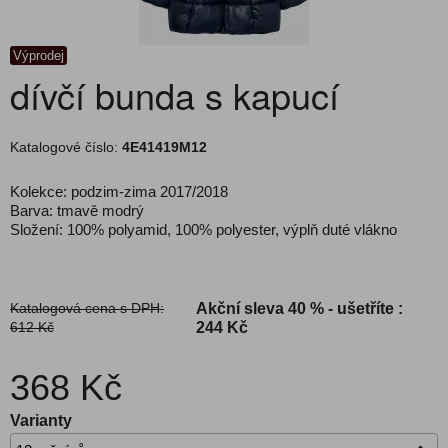
Výprodej
dívčí bunda s kapucí
Katalogové číslo:
4E41419M12
Kolekce: podzim-zima 2017/2018
Barva: tmavě modrý
Složení: 100% polyamid, 100% polyester, výplň duté vlákno
Katalogová cena s DPH:
Akční sleva
40 % - ušetříte :
612 Kč
244 Kč
368 Kč
Varianty