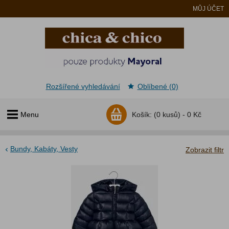
MŮJ ÚČET
Rozšířené vyhledávání
Oblíbené (0)
Menu
Košík:
(0 kusů) -
0 Kč
Bundy, Kabáty, Vesty
Zobrazit filtr