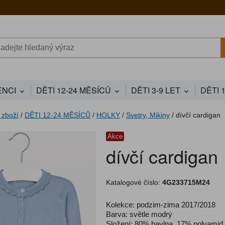
NCI
DĚTI 12-24 MĚSÍCŮ
DĚTI 3-9 LET
DĚTI 
 zboží
/
DĚTI 12-24 MĚSÍCŮ
/
HOLKY
/
Svetry, Mikiny
/
dívčí cardigan
Akce
dívčí cardigan
Katalogové číslo:
4G233715M24
Kolekce: podzim-zima 2017/2018
Barva: světle modrý
Složení: 80% bavlna, 17% polyamid,