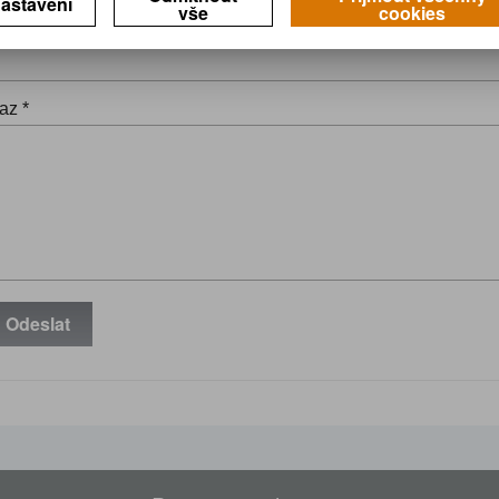
astavení
vše
cookies
il *
az *
Odeslat