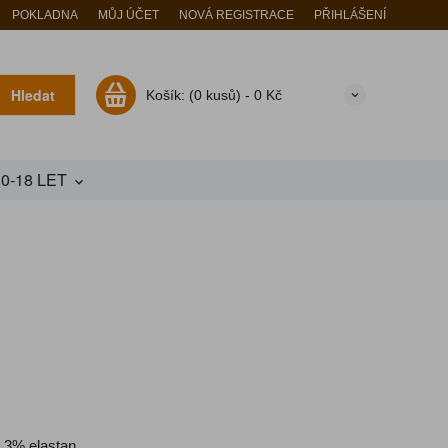
POKLADNA
MŮJ ÚČET
NOVÁ REGISTRACE
PŘIHLÁŠENÍ
Hledat
Košík:
(0 kusů) -
0 Kč
10-18 LET
 3% elastan