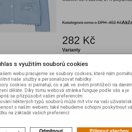
Katalogová cena s DPH:
402 Kč
Akčn
282 Kč
Varianty
hlas s využitím souborů cookies

ašem webu pracujeme se soubory cookies, které nám pomáha
Kou
litnit naše služby a personalizovat nabídky.

ory cookies si pamatují, co a jak ve svém prohlížeči na dané
zení děláte. Díky tomu webová stránka funguje podle vás a je
Skladem:
1
pná se přizpůsobit vašim preferencím.
ování některých typů souborů může mít vliv na vaši uživatels
šenost s naším webem, také nebudeme schopni poskytnout v
dku na základě vašich preferencí.
výrobek
Doporučit výrobek
Odmítnout
Přijmout všechny