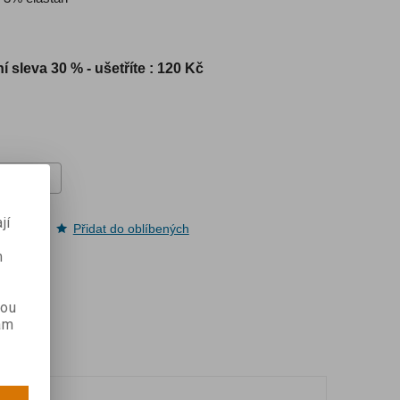
í sleva
30 % - ušetříte : 120 Kč
jí
pit
Přidat do oblíbených
m
kou
ám