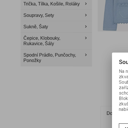
Trička, Tílka, Košile, Roláky
Soupravy, Sety
Sukně, Šaty
Čepice, Klobouky,
Rukavice, Šály
Spodní Prádlo, Punčochy,
Ponožky
Sou
Na n
zkva
Soub
zaří
scho
Blok
zku
nabí
Dotaz na 