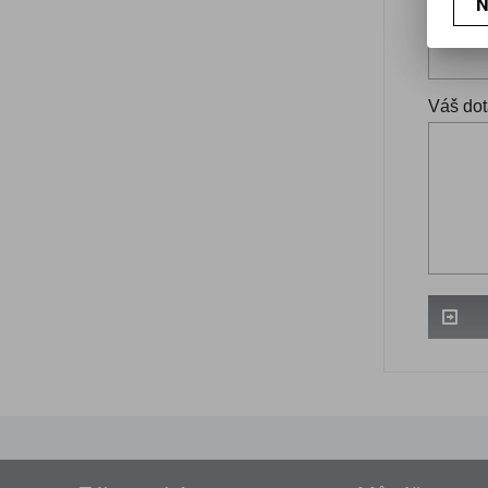
N
Váš ema
Váš dot