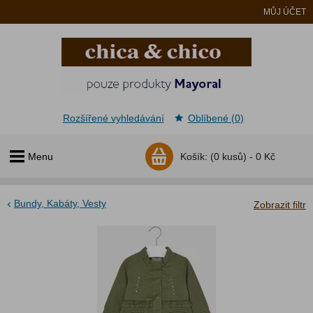
MŮJ ÚČET
Rozšířené vyhledávání
Oblíbené (0)
Menu
Košík:
(0 kusů) -
0 Kč
Bundy, Kabáty, Vesty
Zobrazit filtr