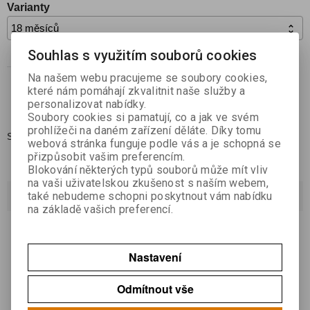
Varianty
Souhlas s využitím souborů cookies

Koupit
ks

Na našem webu pracujeme se soubory cookies,
které nám pomáhají zkvalitnit naše služby a
Přidat do oblíbených
personalizovat nabídky.
Soubory cookies si pamatují, co a jak ve svém
prohlížeči na daném zařízení děláte. Díky tomu
Skladem:
1 ks
webová stránka funguje podle vás a je schopná se
přizpůsobit vašim preferencím.
Blokování některých typů souborů může mít vliv
na vaši uživatelskou zkušenost s naším webem,
Dotaz na výrobek
také nebudeme schopni poskytnout vám nabídku
na základě vašich preferencí.
Váš email *
Nastavení
Váš dotaz *
Odmítnout vše