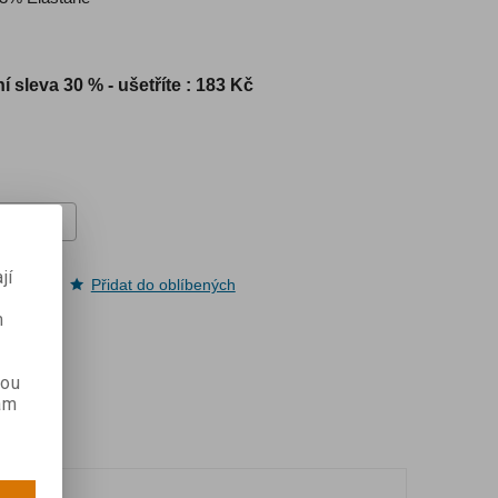
í sleva
30 % - ušetříte : 183 Kč
jí
pit
Přidat do oblíbených
m
kou
ám