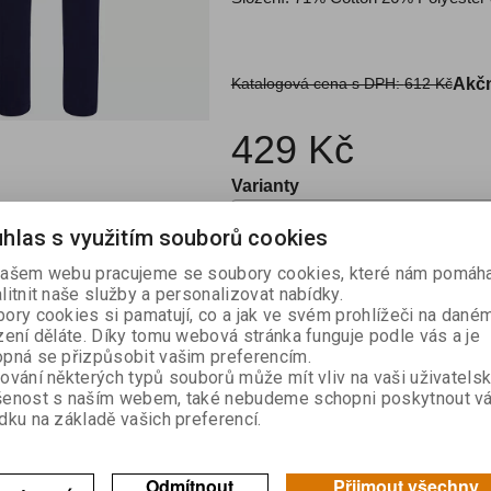
Katalogová cena s DPH:
612 Kč
Akčn
429 Kč
Varianty
hlas s využitím souborů cookies

ašem webu pracujeme se soubory cookies, které nám pomáha
Kou
litnit naše služby a personalizovat nabídky.

ory cookies si pamatují, co a jak ve svém prohlížeči na dané
zení děláte. Díky tomu webová stránka funguje podle vás a je
Skladem:
1
pná se přizpůsobit vašim preferencím.
ování některých typů souborů může mít vliv na vaši uživatels
šenost s naším webem, také nebudeme schopni poskytnout v
dku na základě vašich preferencí.
výrobek
Doporučit výrobek
Odmítnout
Přijmout všechny