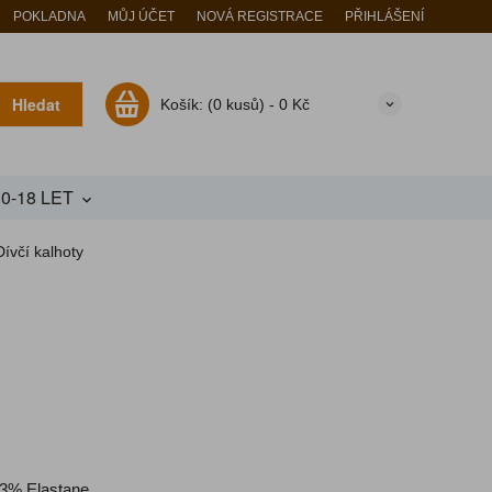
POKLADNA
MŮJ ÚČET
NOVÁ REGISTRACE
PŘIHLÁŠENÍ
Hledat
Košík:
(0 kusů) -
0 Kč
10-18 LET
Dívčí kalhoty
 3% Elastane