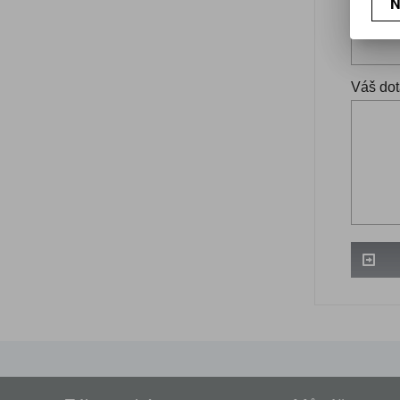
N
Váš ema
Váš dot