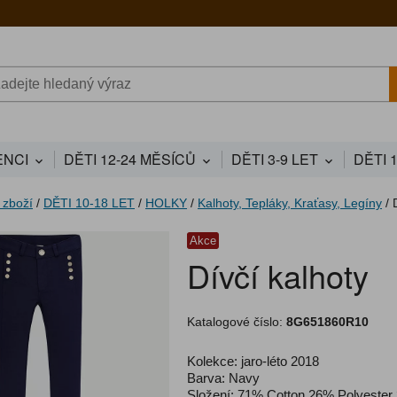
NCI
DĚTI 12-24 MĚSÍCŮ
DĚTI 3-9 LET
DĚTI 
 zboží
/
DĚTI 10-18 LET
/
HOLKY
/
Kalhoty, Tepláky, Kraťasy, Legíny
/
Akce
Dívčí kalhoty
Katalogové číslo:
8G651860R10
Kolekce: jaro-léto 2018
Barva: Navy
Složení: 71% Cotton 26% Polyester