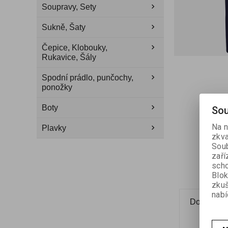
Soupravy, Sety
Sukně, Šaty
Čepice, Klobouky,
Rukavice, Šály
Spodní prádlo, punčochy,
ponožky
Boty
Sou
Na n
Plavky
zkva
Soub
zaří
scho
Blok
zku
nabí
Dotaz na 