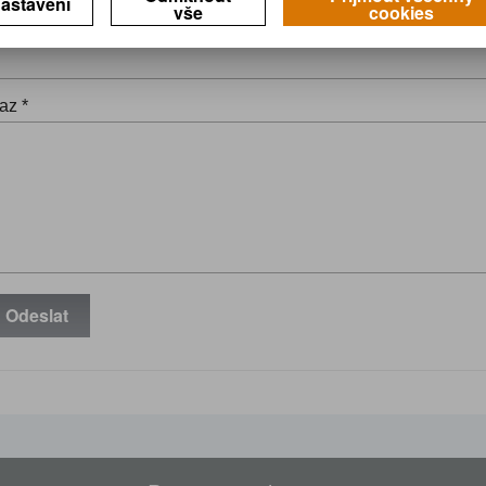
astavení
vše
cookies
il *
az *
Odeslat