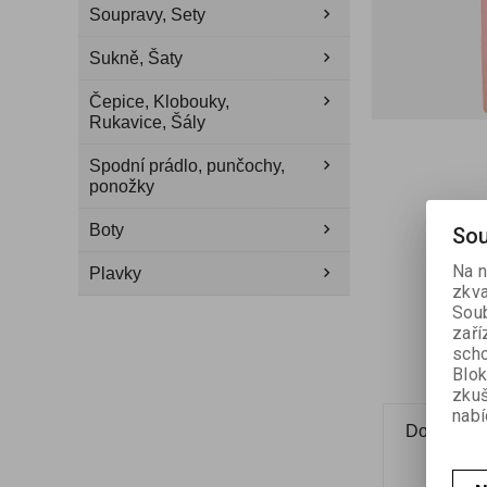
Soupravy, Sety
Sukně, Šaty
Čepice, Klobouky,
Rukavice, Šály
Spodní prádlo, punčochy,
ponožky
Boty
Sou
Na n
Plavky
zkva
Soub
zaří
scho
Blok
zku
nabí
Dotaz na 