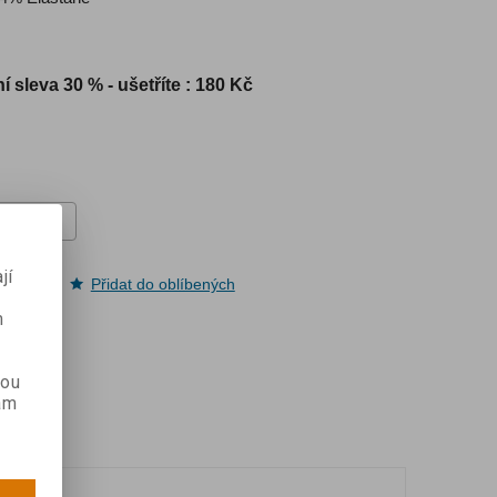
í sleva
30 % - ušetříte : 180 Kč
jí
pit
Přidat do oblíbených
m
kou
ám