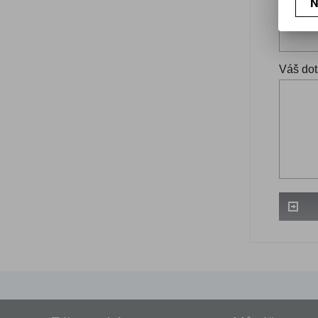
N
Váš ema
Váš dot