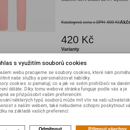
Katalogová cena s DPH:
600 Kč
Akčn
420 Kč
Varianty
hlas s využitím souborů cookies

ašem webu pracujeme se soubory cookies, které nám pomáha
Kou
litnit naše služby a personalizovat nabídky.

ory cookies si pamatují, co a jak ve svém prohlížeči na dané
zení děláte. Díky tomu webová stránka funguje podle vás a je
Skladem:
1
pná se přizpůsobit vašim preferencím.
ování některých typů souborů může mít vliv na vaši uživatels
šenost s naším webem, také nebudeme schopni poskytnout v
dku na základě vašich preferencí.
výrobek
Doporučit výrobek
Odmítnout
Přijmout všechny