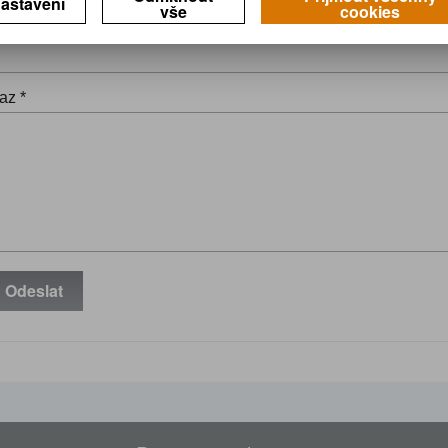
astavení
vše
cookies
il *
az *
Odeslat