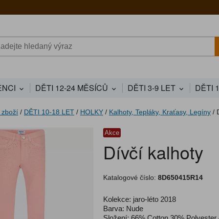
NCI
DĚTI 12-24 MĚSÍCŮ
DĚTI 3-9 LET
DĚTI 
 zboží
/
DĚTI 10-18 LET
/
HOLKY
/
Kalhoty, Tepláky, Kraťasy, Legíny
/
Akce
Dívčí kalhoty
Katalogové číslo:
8D650415R14
Kolekce: jaro-léto 2018
Barva: Nude
Složení: 66% Cotton 30% Polyester