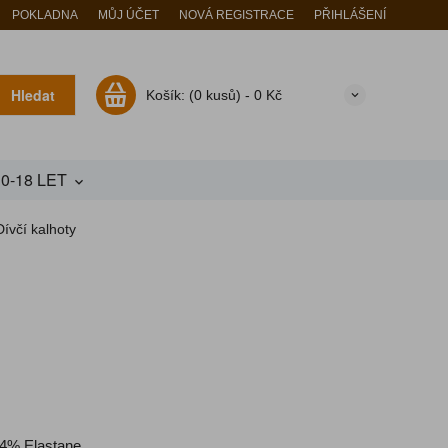
POKLADNA
MŮJ ÚČET
NOVÁ REGISTRACE
PŘIHLÁŠENÍ
Hledat
Košík:
(0 kusů) -
0 Kč
10-18 LET
Dívčí kalhoty
 4% Elastane