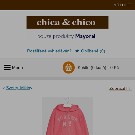
MŮJ ÚČET
Rozšířené vyhledávání
Oblíbené (0)
Menu
Košík:
(0 kusů) -
0 Kč
Svetry, Mikiny
Zobrazit filtr