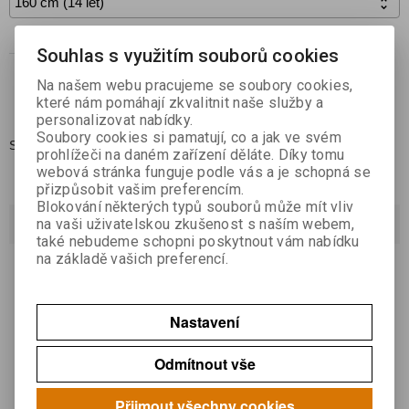

Koupit
Souhlas s využitím souborů cookies

Na našem webu pracujeme se soubory cookies,
Přidat do oblíbených
které nám pomáhají zkvalitnit naše služby a
personalizovat nabídky.
Soubory cookies si pamatují, co a jak ve svém
Skladem:
1
prohlížeči na daném zařízení děláte. Díky tomu
webová stránka funguje podle vás a je schopná se
přizpůsobit vašim preferencím.
Blokování některých typů souborů může mít vliv
Dotaz na výrobek
na vaši uživatelskou zkušenost s naším webem,
také nebudeme schopni poskytnout vám nabídku
na základě vašich preferencí.
Váš email *
Nastavení
Váš dotaz *
Odmítnout vše
Přijmout všechny cookies