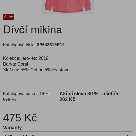
Akce
Dívčí mikina
Katalogové číslo:
8P642619R14
Kolekce: jaro-léto 2018
Barva: Coral
Složení: 95% Cotton 5% Elastane
Katalogová cena s DPH:
Akční sleva
30 % - ušetříte :
678 Kč
203 Kč
475 Kč
Varianty