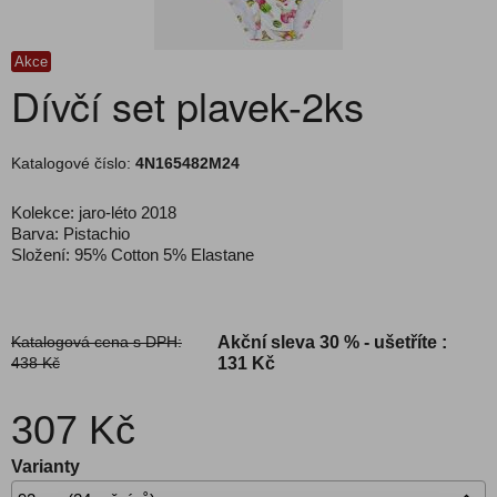
Akce
Dívčí set plavek-2ks
Katalogové číslo:
4N165482M24
Kolekce: jaro-léto 2018
Barva: Pistachio
Složení: 95% Cotton 5% Elastane
Katalogová cena s DPH:
Akční sleva
30 % - ušetříte :
438 Kč
131 Kč
307 Kč
Varianty