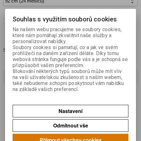

Koupit
Souhlas s využitím souborů cookies

Na našem webu pracujeme se soubory cookies,
Přidat do oblíbených
které nám pomáhají zkvalitnit naše služby a
personalizovat nabídky.
Soubory cookies si pamatují, co a jak ve svém
Skladem:
1
prohlížeči na daném zařízení děláte. Díky tomu
webová stránka funguje podle vás a je schopná se
přizpůsobit vašim preferencím.
Blokování některých typů souborů může mít vliv
Dotaz na výrobek
na vaši uživatelskou zkušenost s naším webem,
také nebudeme schopni poskytnout vám nabídku
na základě vašich preferencí.
Váš email *
Nastavení
Váš dotaz *
Odmítnout vše
Přijmout všechny cookies