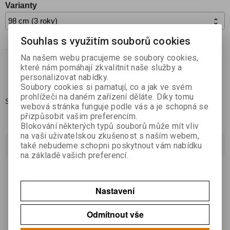
Varianty
Souhlas s využitím souborů cookies

Koupit
ks

Na našem webu pracujeme se soubory cookies,
které nám pomáhají zkvalitnit naše služby a
Přidat do oblíbených
personalizovat nabídky.
Soubory cookies si pamatují, co a jak ve svém
prohlížeči na daném zařízení děláte. Díky tomu
Skladem:
1 ks
webová stránka funguje podle vás a je schopná se
přizpůsobit vašim preferencím.
Blokování některých typů souborů může mít vliv
na vaši uživatelskou zkušenost s naším webem,
Dotaz na výrobek
také nebudeme schopni poskytnout vám nabídku
na základě vašich preferencí.
Váš email *
Nastavení
Váš dotaz *
Odmítnout vše