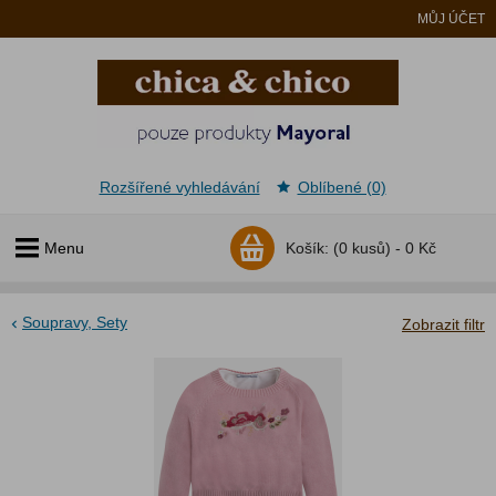
MŮJ ÚČET
Rozšířené vyhledávání
Oblíbené (0)
Menu
Košík:
(0 kusů) -
0 Kč
Soupravy, Sety
Zobrazit filtr