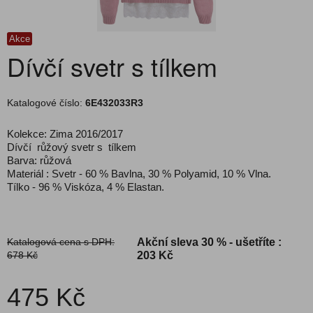
Akce
Dívčí svetr s tílkem
Katalogové číslo:
6E432033R3
Kolekce: Zima 2016/2017
Dívčí růžový svetr s tílkem
Barva: růžová
Materiál : Svetr - 60 % Bavlna, 30 % Polyamid, 10 % Vlna.
Tílko - 96 % Viskóza, 4 % Elastan.
Katalogová cena s DPH:
Akční sleva
30 % - ušetříte :
678 Kč
203 Kč
475 Kč