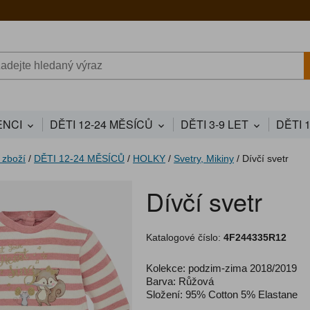
NCI
DĚTI 12-24 MĚSÍCŮ
DĚTI 3-9 LET
DĚTI 
 zboží
/
DĚTI 12-24 MĚSÍCŮ
/
HOLKY
/
Svetry, Mikiny
/
Dívčí svetr
Dívčí svetr
Katalogové číslo:
4F244335R12
Kolekce: podzim-zima 2018/2019
Barva: Růžová
Složení: 95% Cotton 5% Elastane