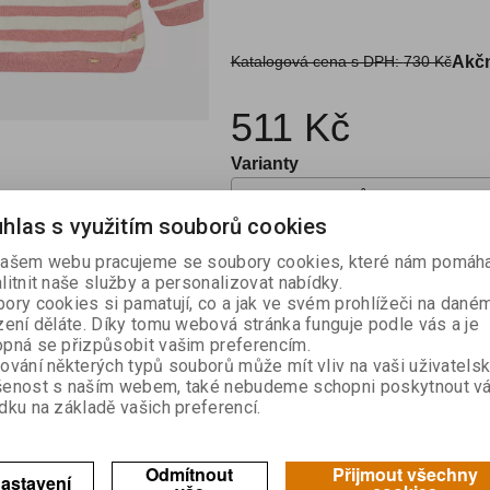
Katalogová cena s DPH:
730 Kč
Akčn
511 Kč
Varianty
hlas s využitím souborů cookies

Kou
ašem webu pracujeme se soubory cookies, které nám pomáha

litnit naše služby a personalizovat nabídky.
ory cookies si pamatují, co a jak ve svém prohlížeči na dané
Skladem:
1
zení děláte. Díky tomu webová stránka funguje podle vás a je
pná se přizpůsobit vašim preferencím.
ování některých typů souborů může mít vliv na vaši uživatels
šenost s naším webem, také nebudeme schopni poskytnout v
dku na základě vašich preferencí.
výrobek
Doporučit výrobek
Odmítnout
Přijmout všechny
astavení