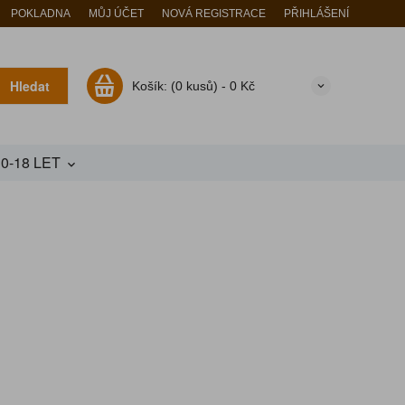
POKLADNA
MŮJ ÚČET
NOVÁ REGISTRACE
PŘIHLÁŠENÍ
Hledat
Košík:
(0 kusů) -
0 Kč
10-18 LET