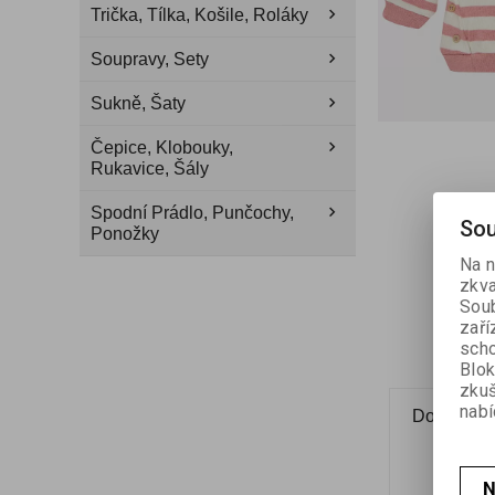
Trička, Tílka, Košile, Roláky
Soupravy, Sety
Sukně, Šaty
Čepice, Klobouky,
Rukavice, Šály
Spodní Prádlo, Punčochy,
Sou
Ponožky
Na n
zkva
Soub
zaří
scho
Blok
zku
nabí
Dotaz na 
N