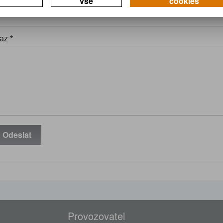
vše
cookies
il *
az *
Odeslat
Provozovatel