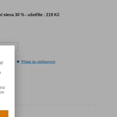
í sleva
30 % - ušetříte : 219 Kč
pit
Přidat do oblíbených
jí
m
kou
ám