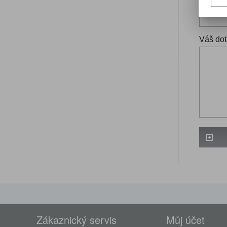
Váš ema
Váš dot
Zákaznický servis
Můj účet