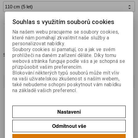

Souhlas s využitím souborů cookies
Koupit
ks

Na našem webu pracujeme se soubory cookies,
které nám pomáhají zkvalitnit naše služby a
Přidat do oblíbených
personalizovat nabídky.
Soubory cookies si pamatují, co a jak ve svém
prohlížeči na daném zařízení děláte. Díky tomu
Skladem:
1 ks
webová stránka funguje podle vás a je schopná se
přizpůsobit vašim preferencím.
Blokování některých typů souborů může mít vliv
na vaši uživatelskou zkušenost s naším webem,
Dotaz na výrobek
také nebudeme schopni poskytnout vám nabídku
na základě vašich preferencí.
Váš email *
Nastavení
Váš dotaz *
Odmítnout vše