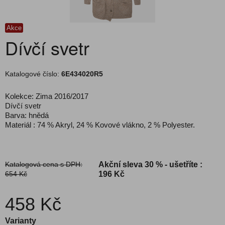
Akce
Dívčí svetr
Katalogové číslo:
6E434020R5
Kolekce: Zima 2016/2017
Dívčí svetr
Barva: hnědá
Materiál : 74 % Akryl, 24 % Kovové vlákno, 2 % Polyester.
Katalogová cena s DPH:
Akční sleva
30 % - ušetříte :
654 Kč
196 Kč
458 Kč
Varianty