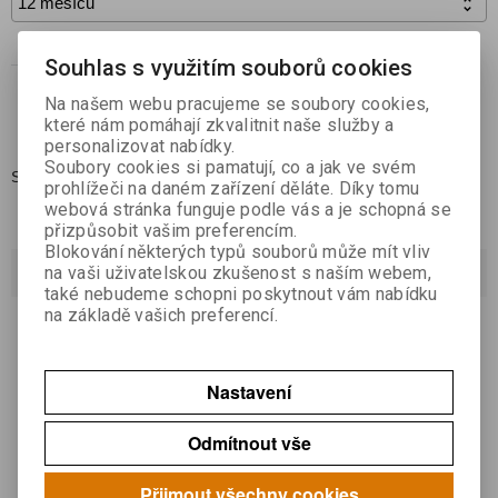

Koupit
Souhlas s využitím souborů cookies

Na našem webu pracujeme se soubory cookies,
Přidat do oblíbených
které nám pomáhají zkvalitnit naše služby a
personalizovat nabídky.
Soubory cookies si pamatují, co a jak ve svém
Skladem:
1
prohlížeči na daném zařízení děláte. Díky tomu
webová stránka funguje podle vás a je schopná se
přizpůsobit vašim preferencím.
Blokování některých typů souborů může mít vliv
Dotaz na výrobek
na vaši uživatelskou zkušenost s naším webem,
také nebudeme schopni poskytnout vám nabídku
na základě vašich preferencí.
Váš email *
Nastavení
Váš dotaz *
Odmítnout vše
Přijmout všechny cookies