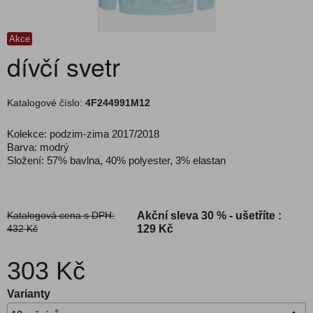
Akce
dívčí svetr
Katalogové číslo:
4F244991M12
Kolekce: podzim-zima 2017/2018
Barva: modrý
Složení: 57% bavlna, 40% polyester, 3% elastan
Katalogová cena s DPH:
Akční sleva
30 % - ušetříte :
432 Kč
129 Kč
303 Kč
Varianty