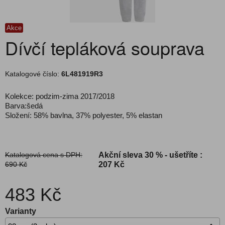
Akce
Dívčí tepláková souprava
Katalogové číslo:
6L481919R3
Kolekce: podzim-zima 2017/2018
Barva:šedá
Složení: 58% bavlna, 37% polyester, 5% elastan
Katalogová cena s DPH:
Akční sleva
30 % - ušetříte :
690 Kč
207 Kč
483 Kč
Varianty