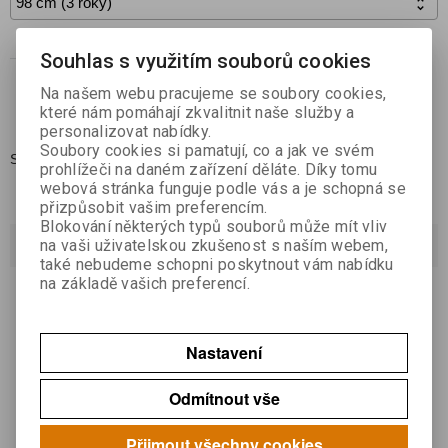

Koupit
Souhlas s využitím souborů cookies

Na našem webu pracujeme se soubory cookies,
Přidat do oblíbených
které nám pomáhají zkvalitnit naše služby a
personalizovat nabídky.
Soubory cookies si pamatují, co a jak ve svém
Skladem:
1
prohlížeči na daném zařízení děláte. Díky tomu
webová stránka funguje podle vás a je schopná se
přizpůsobit vašim preferencím.
Blokování některých typů souborů může mít vliv
Dotaz na výrobek
na vaši uživatelskou zkušenost s naším webem,
také nebudeme schopni poskytnout vám nabídku
na základě vašich preferencí.
Váš email *
Nastavení
Váš dotaz *
Odmítnout vše
Přijmout všechny cookies