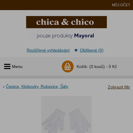
MŮJ ÚČET
Rozšířené vyhledávání
Oblíbené (0)
Menu
Košík:
(0 kusů) -
0 Kč
Čepice, Klobouky, Rukavice, Šály
Zobrazit filtr