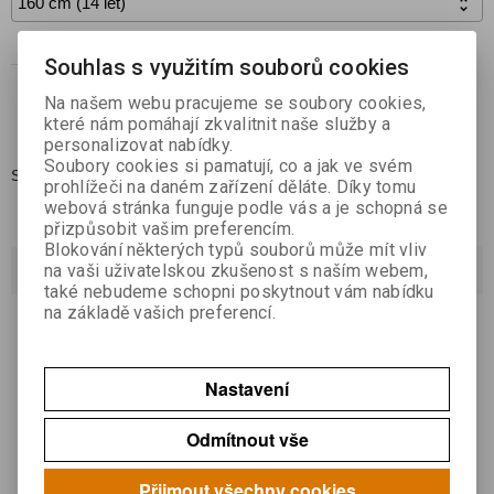

Koupit
Souhlas s využitím souborů cookies

Na našem webu pracujeme se soubory cookies,
Přidat do oblíbených
které nám pomáhají zkvalitnit naše služby a
personalizovat nabídky.
Soubory cookies si pamatují, co a jak ve svém
Skladem:
2
prohlížeči na daném zařízení děláte. Díky tomu
webová stránka funguje podle vás a je schopná se
přizpůsobit vašim preferencím.
Blokování některých typů souborů může mít vliv
Dotaz na výrobek
na vaši uživatelskou zkušenost s naším webem,
také nebudeme schopni poskytnout vám nabídku
na základě vašich preferencí.
Váš email *
Nastavení
Váš dotaz *
Odmítnout vše
Přijmout všechny cookies