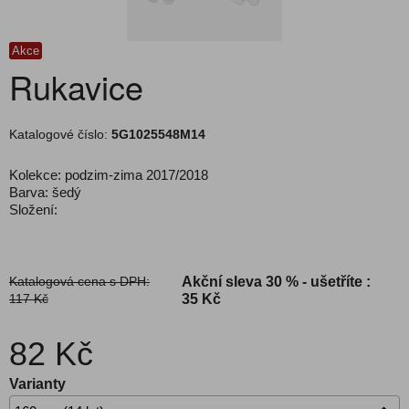
Akce
Rukavice
Katalogové číslo:
5G1025548M14
Kolekce: podzim-zima 2017/2018
Barva: šedý
Složení:
Katalogová cena s DPH:
Akční sleva
30 % - ušetříte :
117 Kč
35 Kč
82 Kč
Varianty