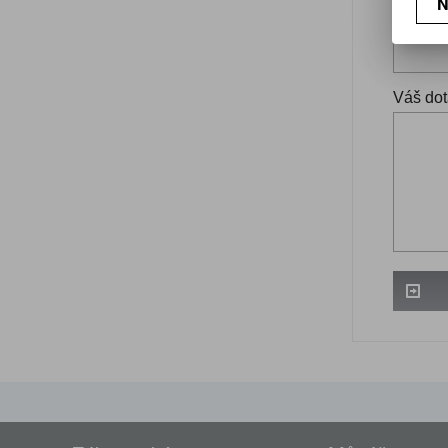
N
Váš ema
Váš dot