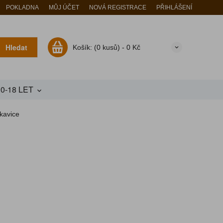
POKLADNA
MŮJ ÚČET
NOVÁ REGISTRACE
PŘIHLÁŠENÍ
Hledat
Košík:
(0 kusů) -
0 Kč
10-18 LET
kavice