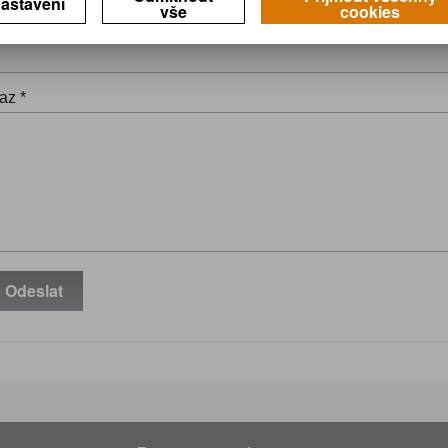
astavení
vše
cookies
il *
az *
Odeslat