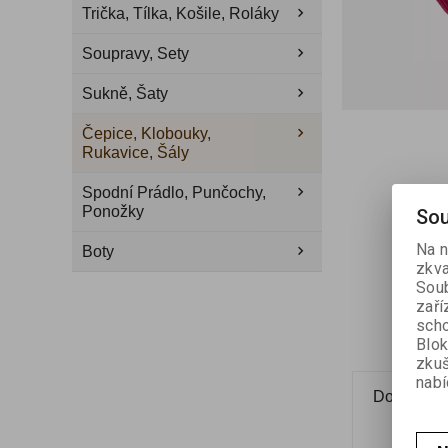
Trička, Tílka, Košile, Roláky
Soupravy, Sety
Sukně, Šaty
Čepice, Klobouky,
Rukavice, Šály
Spodní Prádlo, Punčochy,
Ponožky
Sou
Na n
Boty
zkva
Soub
zaří
scho
Blok
zku
nabí
Dotaz na 