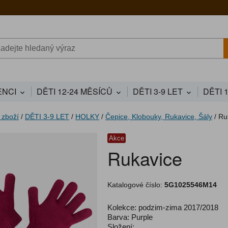
NCI
DĚTI 12-24 MĚSÍCŮ
DĚTI 3-9 LET
DĚTI 
 zboží
/
DĚTI 3-9 LET
/
HOLKY
/
Čepice, Klobouky, Rukavice, Šály
/
Ru
Akce
Rukavice
Katalogové číslo:
5G1025546M14
Kolekce: podzim-zima 2017/2018
Barva: Purple
Složení: