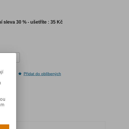
í sleva
30 % - ušetříte : 35 Kč
jí
pit
Přidat do oblíbených
m
kou
ám