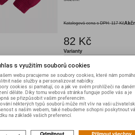
Katalogová cena s DPH:
117 Kč
Akčn
82 Kč
Varianty
hlas s využitím souborů cookies

ašem webu pracujeme se soubory cookies, které nám pomáha
Kou
litnit naše služby a personalizovat nabídky.

ory cookies si pamatují, co a jak ve svém prohlížeči na dané
zení děláte. Díky tomu webová stránka funguje podle vás a je
Skladem:
3
pná se přizpůsobit vašim preferencím.
ování některých typů souborů může mít vliv na vaši uživatels
šenost s naším webem, také nebudeme schopni poskytnout v
dku na základě vašich preferencí.
výrobek
Doporučit výrobek
Odmítnout
Přijmout všechny