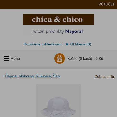
MŮJ ÚČET
Rozšířené vyhledávání
Oblíbené (0)
Menu
Košík:
(0 kusů) -
0 Kč
Čepice, Klobouky, Rukavice, Šály
Zobrazit filtr