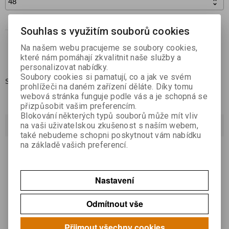

Koupit
Souhlas s využitím souborů cookies

Na našem webu pracujeme se soubory cookies,
Přidat do oblíbených
které nám pomáhají zkvalitnit naše služby a
personalizovat nabídky.
Soubory cookies si pamatují, co a jak ve svém
Skladem:
2
prohlížeči na daném zařízení děláte. Díky tomu
webová stránka funguje podle vás a je schopná se
přizpůsobit vašim preferencím.
Blokování některých typů souborů může mít vliv
Dotaz na výrobek
na vaši uživatelskou zkušenost s naším webem,
také nebudeme schopni poskytnout vám nabídku
na základě vašich preferencí.
Váš email *
Nastavení
Váš dotaz *
Odmítnout vše
Přijmout všechny cookies