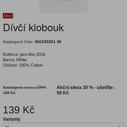
Akce
Dívčí klobouk
Katalogové číslo:
4N1035351 48
Kolekce: jaro-léto 2018
Barva: White
Složení: 100% Cotton
Katalogová cena s DPH:
Akční sleva
30 % - ušetříte :
198 Kč
59 Kč
139 Kč
Varianty