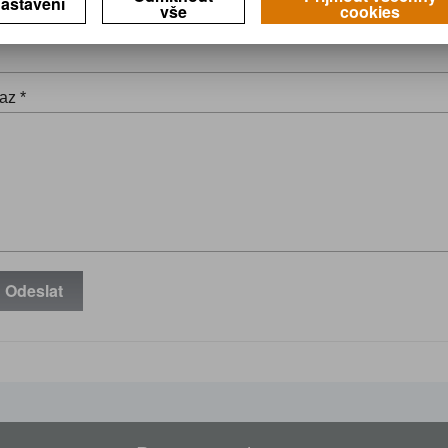
astavení
vše
cookies
il *
az *
Odeslat