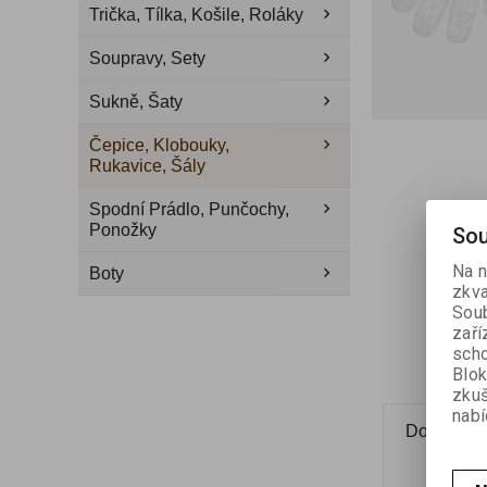
Trička, Tílka, Košile, Roláky
Soupravy, Sety
Sukně, Šaty
Čepice, Klobouky,
Rukavice, Šály
Spodní Prádlo, Punčochy,
Ponožky
Sou
Na n
Boty
zkva
Soub
zaří
scho
Blok
zku
nabí
Dotaz na 