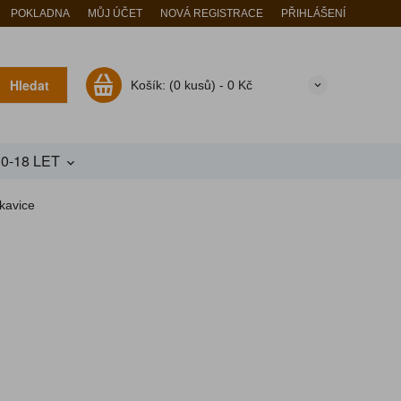
POKLADNA
MŮJ ÚČET
NOVÁ REGISTRACE
PŘIHLÁŠENÍ
Hledat
Košík:
(0 kusů) -
0 Kč
10-18 LET
kavice