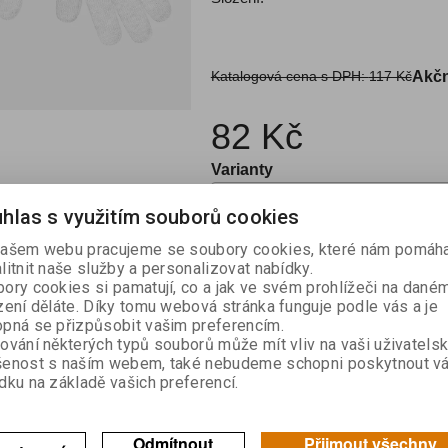
Katalogová cena s DPH:
117 Kč
Akčn
82 Kč
Varianty
hlas s využitím souborů cookies

ašem webu pracujeme se soubory cookies, které nám pomáha
Kou
litnit naše služby a personalizovat nabídky.

ory cookies si pamatují, co a jak ve svém prohlížeči na dané
zení děláte. Díky tomu webová stránka funguje podle vás a je
Skladem:
3
pná se přizpůsobit vašim preferencím.
ování některých typů souborů může mít vliv na vaši uživatels
šenost s naším webem, také nebudeme schopni poskytnout v
dku na základě vašich preferencí.
výrobek
Doporučit výrobek
Odmítnout
Přijmout všechny