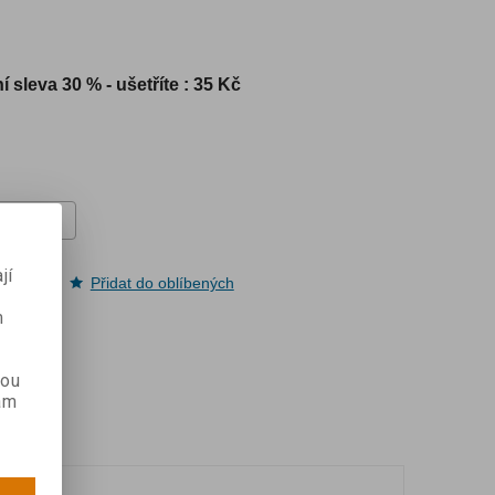
í sleva
30 % - ušetříte : 35 Kč
jí
pit
Přidat do oblíbených
m
kou
ám