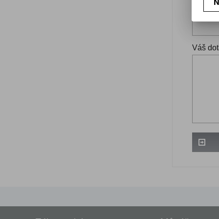
N
Váš ema
Váš dot