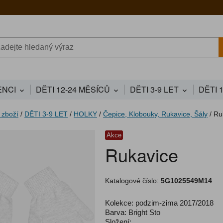
NCI
DĚTI 12-24 MĚSÍCŮ
DĚTI 3-9 LET
DĚTI 
 zboží
/
DĚTI 3-9 LET
/
HOLKY
/
Čepice, Klobouky, Rukavice, Šály
/
Ru
Akce
Rukavice
Katalogové číslo:
5G1025549M14
Kolekce: podzim-zima 2017/2018
Barva: Bright Sto
Složení: